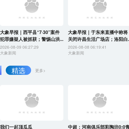
大象早报｜西平县“7·30”案件
大象早报｜于东来直播中称将
犯罪嫌疑人被抓获；警惕山洪...
关闭许昌生活广场店；洛阳白..
2026-08-09 06:27:29
2026-08-08 06:19:41
大象新闻
大象新闻
精选
更多>
我们一起顶瓜瓜
中超：河南俱乐部彩陶坊0:0