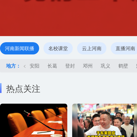
河南新闻联播
名校课堂
云上河南
直播河南
地方：
<
安阳
长葛
登封
邓州
巩义
鹤壁
热点关注