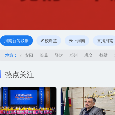
河南新闻联播
名校课堂
云上河南
直播河南
地方：
<
安阳
长葛
登封
邓州
巩义
鹤壁
热点关注