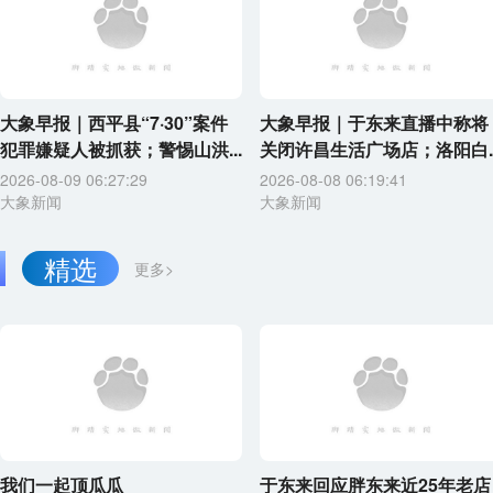
大象早报｜西平县“7·30”案件
大象早报｜于东来直播中称将
犯罪嫌疑人被抓获；警惕山洪...
关闭许昌生活广场店；洛阳白..
2026-08-09 06:27:29
2026-08-08 06:19:41
大象新闻
大象新闻
精选
更多>
我们一起顶瓜瓜
于东来回应胖东来近25年老店