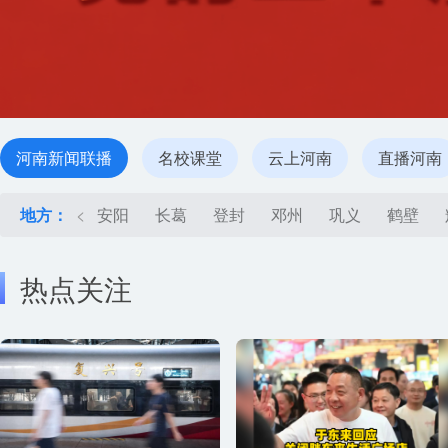
河南新闻联播
名校课堂
云上河南
直播河南
地方：
<
安阳
长葛
登封
邓州
巩义
鹤壁
热点关注