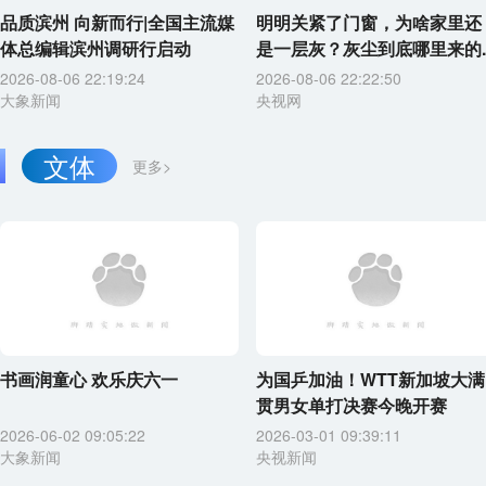
品质滨州 向新而行|全国主流媒
明明关紧了门窗，为啥家里还
体总编辑滨州调研行启动
是一层灰？灰尘到底哪里来的..
2026-08-06 22:19:24
2026-08-06 22:22:50
大象新闻
央视网
文体
更多>
书画润童心 欢乐庆六一
为国乒加油！WTT新加坡大满
贯男女单打决赛今晚开赛
2026-06-02 09:05:22
2026-03-01 09:39:11
大象新闻
央视新闻