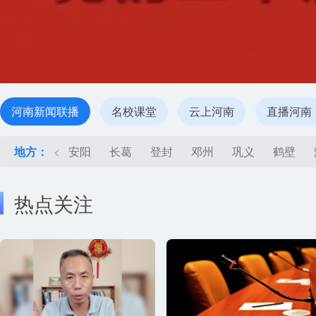
河南新闻联播
名校课堂
云上河南
直播河南
地方：
<
安阳
长葛
登封
邓州
巩义
鹤壁
热点关注