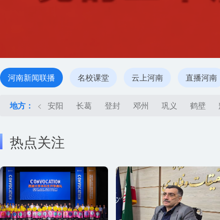
河南新闻联播
名校课堂
云上河南
直播河南
地方：
<
安阳
长葛
登封
邓州
巩义
鹤壁
热点关注