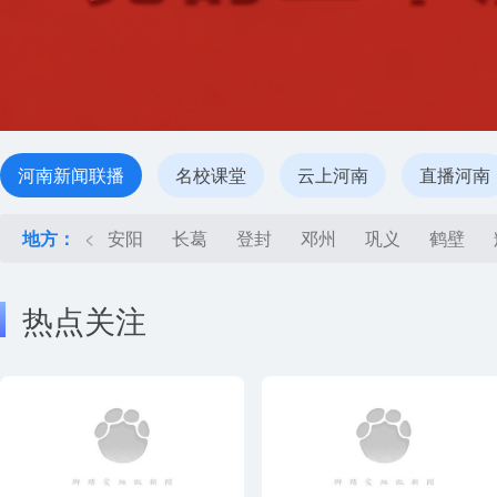
河南新闻联播
名校课堂
云上河南
直播河南
地方：
<
安阳
长葛
登封
邓州
巩义
鹤壁
热点关注