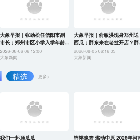
大象早报｜张劲松任信阳市副
大象早报｜俞敏洪现身郑州送
市长；郑州市区小学入学年龄...
西瓜；胖东来在老挝开店？胖..
2026-08-06 06:12:00
2026-08-05 06:16:03
大象新闻
大象新闻
精选
更多>
我们一起顶瓜瓜
铿锵豫篮 燃动中原 2026年河