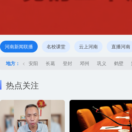
河南新闻联播
名校课堂
云上河南
直播河南
地方：
<
安阳
长葛
登封
邓州
巩义
鹤壁
热点关注