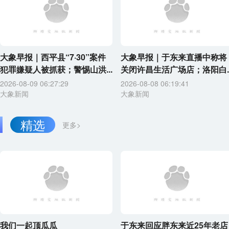
大象早报｜西平县“7·30”案件
大象早报｜于东来直播中称将
犯罪嫌疑人被抓获；警惕山洪...
关闭许昌生活广场店；洛阳白..
2026-08-09 06:27:29
2026-08-08 06:19:41
大象新闻
大象新闻
精选
更多>
我们一起顶瓜瓜
于东来回应胖东来近25年老店