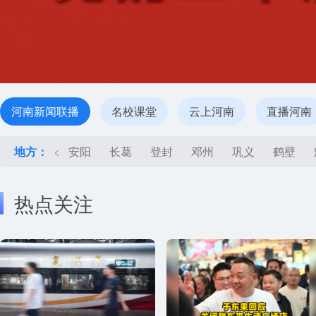
河南新闻联播
名校课堂
云上河南
直播河南
地方：
<
安阳
长葛
登封
邓州
巩义
鹤壁
热点关注