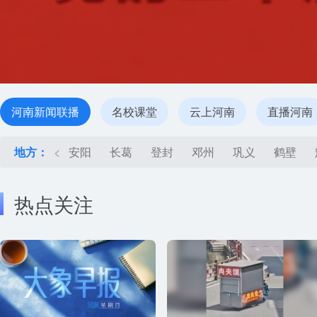
河南新闻联播
名校课堂
云上河南
直播河南
地方：
<
安阳
长葛
登封
邓州
巩义
鹤壁
热点关注