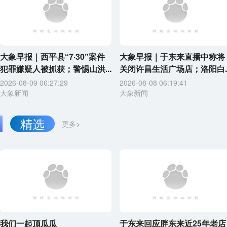
大象早报｜西平县“7·30”案件
大象早报｜于东来直播中称将
犯罪嫌疑人被抓获；警惕山洪...
关闭许昌生活广场店；洛阳白..
2026-08-09 06:27:29
2026-08-08 06:19:41
大象新闻
大象新闻
精选
更多>
我们一起顶瓜瓜
于东来回应胖东来近25年老店