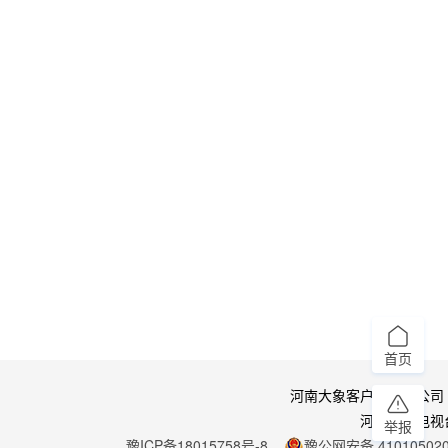
首页
河南大象客户端有限公司
河南广播电视
举报
豫ICP备18015758号-8
豫公网安备 410105020