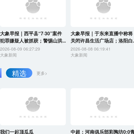
大象早报｜西平县“7·30”案件
大象早报｜于东来直播中称将
犯罪嫌疑人被抓获；警惕山洪...
关闭许昌生活广场店；洛阳白..
2026-08-09 06:27:29
2026-08-08 06:19:41
大象新闻
大象新闻
精选
更多>
我们一起顶瓜瓜
中超：河南俱乐部彩陶坊0:0