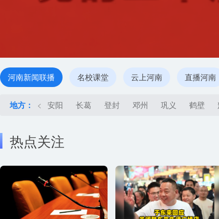
河南新闻联播
名校课堂
云上河南
直播河南
地方：
<
安阳
长葛
登封
邓州
巩义
鹤壁
热点关注