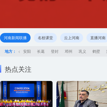
河南新闻联播
名校课堂
云上河南
直播河南
地方：
<
安阳
长葛
登封
邓州
巩义
鹤壁
热点关注