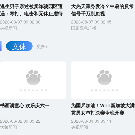
逃生男子亲述被卖诈骗园区遭
大热天浑身发冷？中暑的反常
遇：毒打、电击和无休止虐待
信号千万别忽视
2026-08-07 09:02:36
2026-08-07 09:02:45
央视新闻
国家应急广播
文体
更多>
书画润童心 欢乐庆六一
为国乒加油！WTT新加坡大满
贯男女单打决赛今晚开赛
2026-06-02 09:05:22
2026-03-01 09:39:11
大象新闻
央视新闻