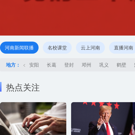
河南新闻联播
名校课堂
云上河南
直播河南
地方：
<
安阳
长葛
登封
邓州
巩义
鹤壁
热点关注