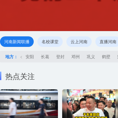
河南新闻联播
名校课堂
云上河南
直播河南
地方：
<
安阳
长葛
登封
邓州
巩义
鹤壁
热点关注