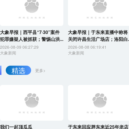
大象早报｜西平县“7·30”案件
大象早报｜于东来直播中称将
犯罪嫌疑人被抓获；警惕山洪...
关闭许昌生活广场店；洛阳白..
2026-08-09 06:27:29
2026-08-08 06:19:41
大象新闻
大象新闻
精选
更多>
我们一起顶瓜瓜
于东来回应胖东来近25年老店