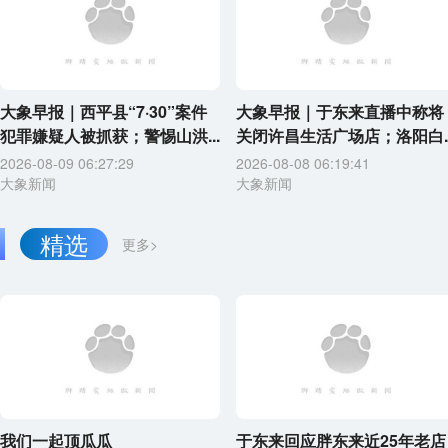
大象早报｜西平县“7·30”案件
大象早报｜于东来直播中称将
犯罪嫌疑人被抓获；警惕山洪...
关闭许昌生活广场店；洛阳白..
2026-08-09 06:27:29
2026-08-08 06:19:41
大象新闻
大象新闻
精选
更多>
我们一起顶瓜瓜
于东来回应胖东来近25年老店