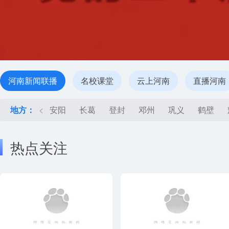
河南新闻联播
名校课堂
云上河南
直播河南
地方：
<
安阳
长葛
登封
邓州
巩义
鹤壁
热点关注