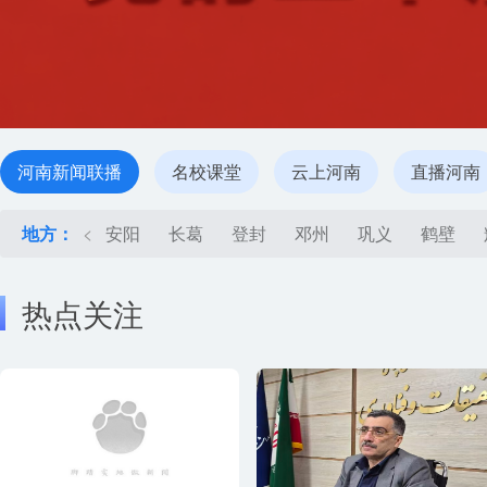
河南新闻联播
名校课堂
云上河南
直播河南
地方：
<
安阳
长葛
登封
邓州
巩义
鹤壁
热点关注