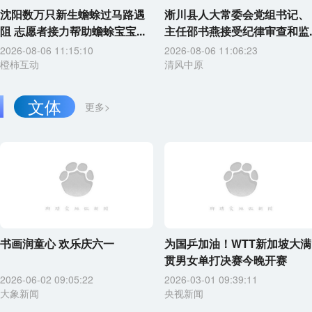
沈阳数万只新生蟾蜍过马路遇
淅川县人大常委会党组书记、
阻 志愿者接力帮助蟾蜍宝宝...
主任邵书燕接受纪律审查和监..
2026-08-06 11:15:10
2026-08-06 11:06:23
橙柿互动
清风中原
文体
更多>
书画润童心 欢乐庆六一
为国乒加油！WTT新加坡大满
贯男女单打决赛今晚开赛
2026-06-02 09:05:22
2026-03-01 09:39:11
大象新闻
央视新闻