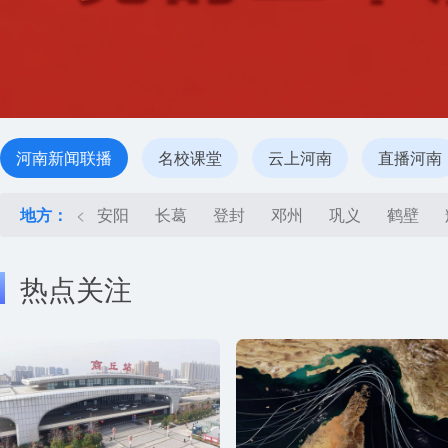
河南新闻联播
名校课堂
云上河南
直播河南
地方：
<
安阳
长葛
登封
邓州
巩义
鹤壁
热点关注