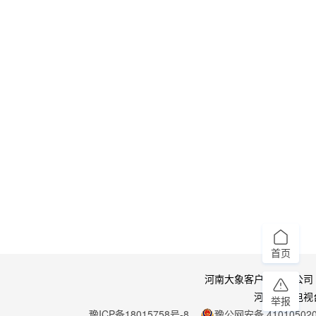
首页
河南大象客户端有限公司
河南广播电视
举报
豫ICP备18015758号-8
豫公网安备 410105020