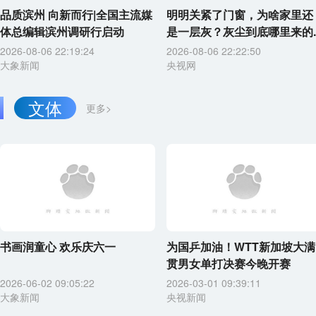
品质滨州 向新而行|全国主流媒
明明关紧了门窗，为啥家里还
体总编辑滨州调研行启动
是一层灰？灰尘到底哪里来的..
2026-08-06 22:19:24
2026-08-06 22:22:50
大象新闻
央视网
文体
更多>
书画润童心 欢乐庆六一
为国乒加油！WTT新加坡大满
贯男女单打决赛今晚开赛
2026-06-02 09:05:22
2026-03-01 09:39:11
大象新闻
央视新闻