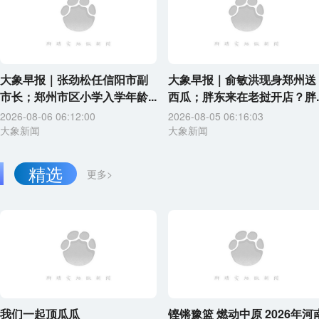
大象早报｜张劲松任信阳市副
大象早报｜俞敏洪现身郑州送
市长；郑州市区小学入学年龄...
西瓜；胖东来在老挝开店？胖..
2026-08-06 06:12:00
2026-08-05 06:16:03
大象新闻
大象新闻
精选
更多>
我们一起顶瓜瓜
铿锵豫篮 燃动中原 2026年河