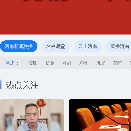
河南新闻联播
名校课堂
云上河南
直播河南
地方：
<
安阳
长葛
登封
邓州
巩义
鹤壁
热点关注