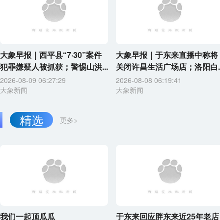
大象早报｜西平县“7·30”案件
大象早报｜于东来直播中称将
犯罪嫌疑人被抓获；警惕山洪...
关闭许昌生活广场店；洛阳白..
2026-08-09 06:27:29
2026-08-08 06:19:41
大象新闻
大象新闻
精选
更多>
我们一起顶瓜瓜
于东来回应胖东来近25年老店