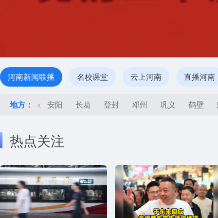
河南新闻联播
名校课堂
云上河南
直播河南
地方：
<
安阳
长葛
登封
邓州
巩义
鹤壁
热点关注