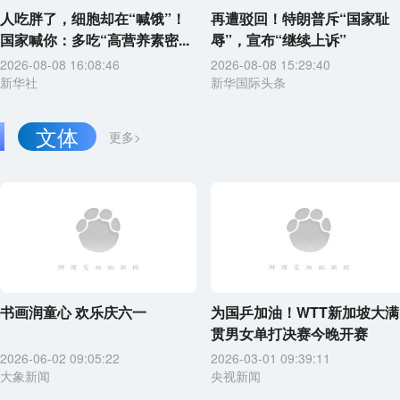
人吃胖了，细胞却在“喊饿”！
再遭驳回！特朗普斥“国家耻
国家喊你：多吃“高营养素密...
辱”，宣布“继续上诉”
2026-08-08 16:08:46
2026-08-08 15:29:40
新华社
新华国际头条
文体
更多>
书画润童心 欢乐庆六一
为国乒加油！WTT新加坡大满
贯男女单打决赛今晚开赛
2026-06-02 09:05:22
2026-03-01 09:39:11
大象新闻
央视新闻