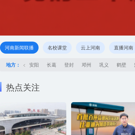
河南新闻联播
名校课堂
云上河南
直播河南
地方：
<
安阳
长葛
登封
邓州
巩义
鹤壁
热点关注